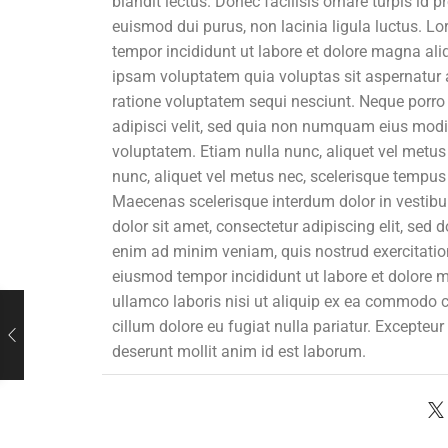
blandit lectus. Donec facilisis ornare turpis id
euismod dui purus, non lacinia ligula luctus. Lo
tempor incididunt ut labore et dolore magna al
ipsam voluptatem quia voluptas sit aspernatur a
ratione voluptatem sequi nesciunt. Neque porro 
adipisci velit, sed quia non numquam eius mod
voluptatem. Etiam nulla nunc, aliquet vel metus
nunc, aliquet vel metus nec, scelerisque tempus 
Maecenas scelerisque interdum dolor in vestibu
dolor sit amet, consectetur adipiscing elit, sed
enim ad minim veniam, quis nostrud exercitation
eiusmod tempor incididunt ut labore et dolore 
ullamco laboris nisi ut aliquip ex ea commodo co
cillum dolore eu fugiat nulla pariatur. Excepteur
deserunt mollit anim id est laborum.