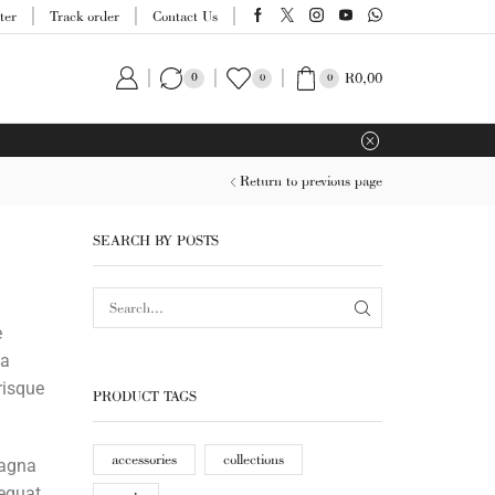
ter
Track order
Contact Us
R
0,00
0
0
0
Return to previous page
SEARCH BY POSTS
e
la
risque
PRODUCT TAGS
accessories
collections
magna
equat.