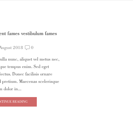
ient fames vestibulum fames
August 2018
0
ulla nunc, aliquet vel metus nec,
sque tempus enim. Sed eget
lectus. Donec facilisis ornare
id pretium. Maecenas scelerisque
 dolor in...
NTINUE READING