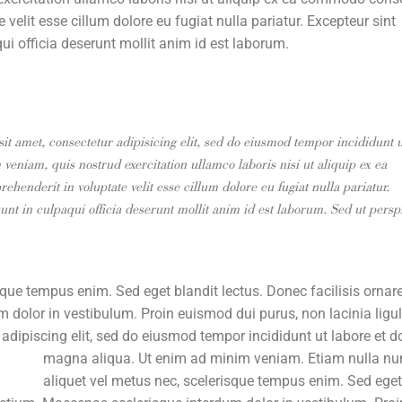
e velit esse cillum dolore eu fugiat nulla pariatur. Excepteur sint
ui officia deserunt mollit anim id est laborum.
t amet, consectetur adipisicing elit, sed do eiusmod tempor incididunt u
eniam, quis nostrud exercitation ullamco laboris nisi ut aliquip ex ea
henderit in voluptate velit esse cillum dolore eu fugiat nulla pariatur.
unt in culpaqui officia deserunt mollit anim id est laborum. Sed ut perspi
sque tempus enim. Sed eget blandit lectus. Donec facilisis ornar
m dolor in vestibulum. Proin euismod dui purus, non lacinia ligu
adipiscing elit, sed do eiusmod tempor incididunt ut labore et d
magna aliqua. Ut enim ad minim veniam.
Etiam nulla nu
aliquet vel metus nec, scelerisque tempus enim. Sed ege