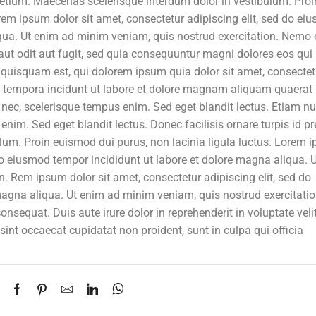
 pretium. Maecenas scelerisque interdum dolor in vestibulum. Proi
rem ipsum dolor sit amet, consectetur adipiscing elit, sed do ei
iqua. Ut enim ad minim veniam, quis nostrud exercitation. Nemo
ut odit aut fugit, sed quia consequuntur magni dolores eos qui
quisquam est, qui dolorem ipsum quia dolor sit amet, consectet
i tempora incidunt ut labore et dolore magnam aliquam quaerat
 nec, scelerisque tempus enim. Sed eget blandit lectus. Etiam nu
enim. Sed eget blandit lectus. Donec facilisis ornare turpis id pr
lum. Proin euismod dui purus, non lacinia ligula luctus. Lorem 
 do eiusmod tempor incididunt ut labore et dolore magna aliqua. 
. Rem ipsum dolor sit amet, consectetur adipiscing elit, sed do
magna aliqua. Ut enim ad minim veniam, quis nostrud exercitati
nsequat. Duis aute irure dolor in reprehenderit in voluptate veli
 sint occaecat cupidatat non proident, sunt in culpa qui officia