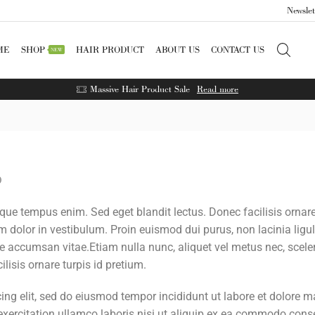
Newslet
ME
SHOP
HAIR PRODUCT
ABOUT US
CONTACT US
NEW
Massive Hair Product Sale
Read more
0
sque tempus enim. Sed eget blandit lectus. Donec facilisis ornar
m dolor in vestibulum. Proin euismod dui purus, non lacinia ligu
e accumsan vitae.Etiam nulla nunc, aliquet vel metus nec, scele
lisis ornare turpis id pretium.
ing elit, sed do eiusmod tempor incididunt ut labore et dolore 
exercitation ullamco laboris nisi ut aliquip ex ea commodo cons