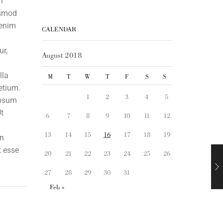
n
usmod
 enim
CALENDAR
ur,
August 2018
lla
M
T
W
T
F
S
S
etium.
1
2
3
4
5
ipsum
Ut
6
7
8
9
10
11
12
13
14
15
16
17
18
19
on
t esse
20
21
22
23
24
25
26
27
28
29
30
31
Feb »