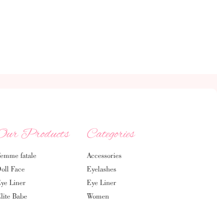
Our Products
Categories
emme fatale
Accessories
oll Face
Eyelashes
ye Liner
Eye Liner
lite Babe
Women