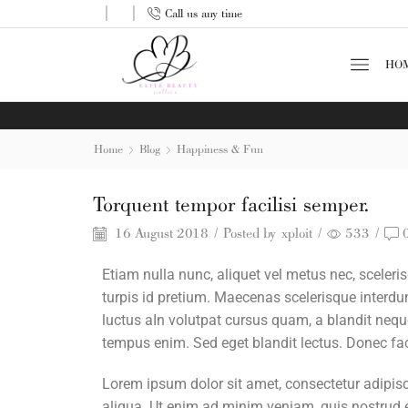
Call us any time
HO
Home
Blog
Happiness & Fun
Torquent tempor facilisi semper.
16 August 2018
/
Posted by
xploit
/
533
/
Etiam nulla nunc, aliquet vel metus nec, sceleri
turpis id pretium. Maecenas scelerisque interdu
luctus aIn volutpat cursus quam, a blandit nequ
tempus enim. Sed eget blandit lectus. Donec faci
Lorem ipsum dolor sit amet, consectetur adipisc
aliqua. Ut enim ad minim veniam, quis nostrud 