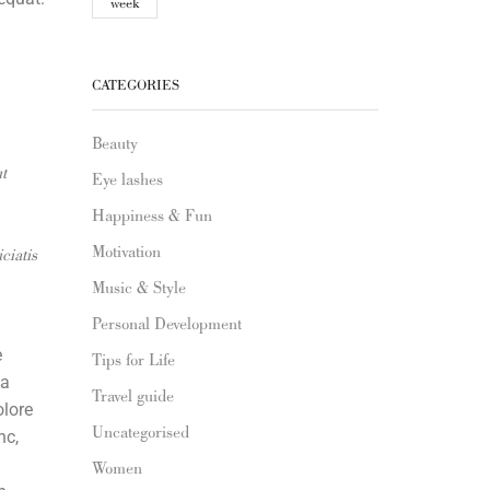
week
CATEGORIES
Beauty
t
Eye lashes
Happiness & Fun
Motivation
ciatis
Music & Style
Personal Development
e
Tips for Life
la
Travel guide
olore
Uncategorised
nc,
t
Women