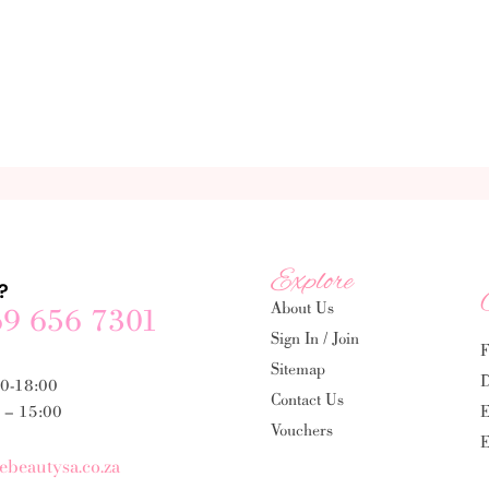
Explore
?
About Us
69 656 7301
Sign In / Join
F
Sitemap
D
00-18:00
Contact Us
E
0 – 15:00
Vouchers
E
ebeautysa.co.za