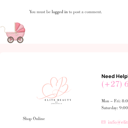
You must be
logged in
to post a comment.
Need Help
(+27) 
Mon – Fri: 8:
Saturday: 9:0
Shop Online
info@elit