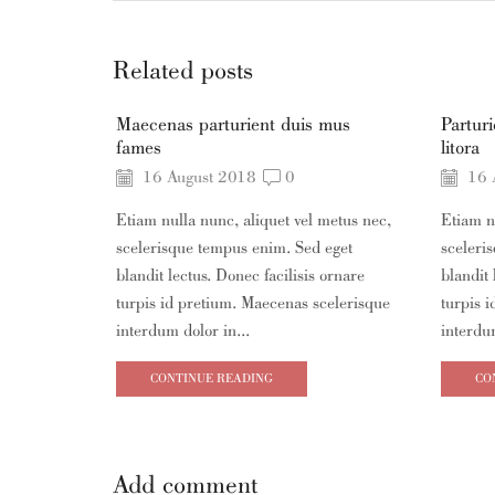
Related posts
Maecenas parturient duis mus
Partur
fames
litora
16 August 2018
0
16 
Etiam nulla nunc, aliquet vel metus nec,
Etiam n
scelerisque tempus enim. Sed eget
sceleri
blandit lectus. Donec facilisis ornare
blandit 
turpis id pretium. Maecenas scelerisque
turpis 
interdum dolor in...
interdum
CONTINUE READING
CO
Add comment